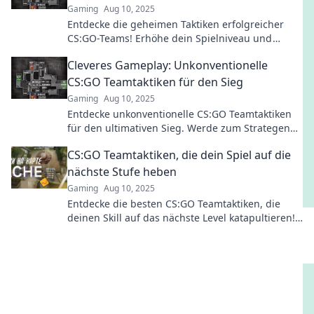
Gaming
Aug 10, 2025
Entdecke die geheimen Taktiken erfolgreicher
CS:GO-Teams! Erhöhe dein Spielniveau und
werde zum Meister im E-Sport!
Cleveres Gameplay: Unkonventionelle
CS:GO Teamtaktiken für den Sieg
Gaming
Aug 10, 2025
Entdecke unkonventionelle CS:GO Teamtaktiken
für den ultimativen Sieg. Werde zum Strategen
und überrasche deine Gegner!
CS:GO Teamtaktiken, die dein Spiel auf die
nächste Stufe heben
Gaming
Aug 10, 2025
Entdecke die besten CS:GO Teamtaktiken, die
deinen Skill auf das nächste Level katapultieren!
Verbessere dein Spiel und dominate die Gegner!