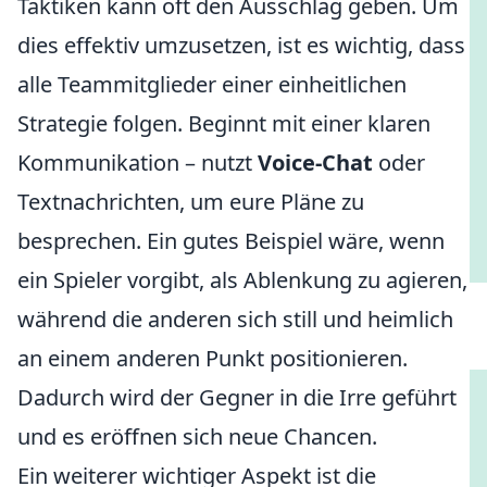
Taktiken kann oft den Ausschlag geben. Um
dies effektiv umzusetzen, ist es wichtig, dass
alle Teammitglieder einer einheitlichen
Strategie folgen. Beginnt mit einer klaren
Kommunikation – nutzt
Voice-Chat
oder
Textnachrichten, um eure Pläne zu
besprechen. Ein gutes Beispiel wäre, wenn
ein Spieler vorgibt, als Ablenkung zu agieren,
während die anderen sich still und heimlich
an einem anderen Punkt positionieren.
Dadurch wird der Gegner in die Irre geführt
und es eröffnen sich neue Chancen.
Ein weiterer wichtiger Aspekt ist die