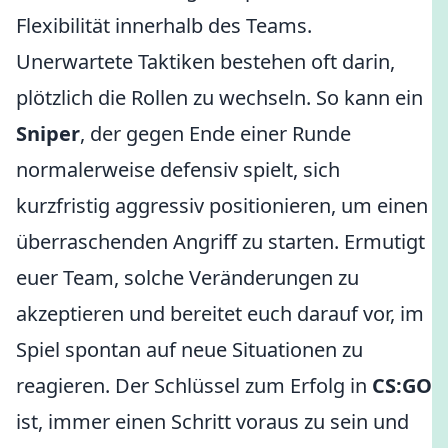
Flexibilität innerhalb des Teams.
Unerwartete Taktiken bestehen oft darin,
plötzlich die Rollen zu wechseln. So kann ein
Sniper
, der gegen Ende einer Runde
normalerweise defensiv spielt, sich
kurzfristig aggressiv positionieren, um einen
überraschenden Angriff zu starten. Ermutigt
euer Team, solche Veränderungen zu
akzeptieren und bereitet euch darauf vor, im
Spiel spontan auf neue Situationen zu
reagieren. Der Schlüssel zum Erfolg in
CS:GO
ist, immer einen Schritt voraus zu sein und