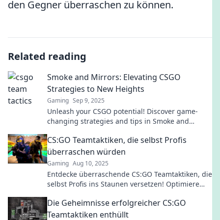
den Gegner überraschen zu können.
Related reading
Smoke and Mirrors: Elevating CSGO
Strategies to New Heights
Gaming
Sep 9, 2025
Unleash your CSGO potential! Discover game-
changing strategies and tips in Smoke and
Mirrors to dominate the battlefield like never
CS:GO Teamtaktiken, die selbst Profis
before.
überraschen würden
Gaming
Aug 10, 2025
Entdecke überraschende CS:GO Teamtaktiken, die
selbst Profis ins Staunen versetzen! Optimiere
dein Spiel und überliste deine Gegner!
Die Geheimnisse erfolgreicher CS:GO
Teamtaktiken enthüllt