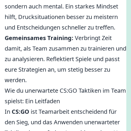
sondern auch mental. Ein starkes Mindset
hilft, Drucksituationen besser zu meistern
und Entscheidungen schneller zu treffen.
Gemeinsames Training:
Verbringt Zeit
damit, als Team zusammen zu trainieren und
zu analysieren. Reflektiert Spiele und passt
eure Strategien an, um stetig besser zu
werden.
Wie du unerwartete CS:GO Taktiken im Team
spielst: Ein Leitfaden
In
CS:GO
ist Teamarbeit entscheidend für
den Sieg, und das Anwenden unerwarteter