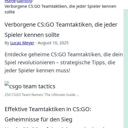
Home
›
Gaming
›
Verborgene CS:GO Teamtaktiken, die jeder Spieler kennen
sollte
Verborgene CS:GO Teamtaktiken, die jeder
Spieler kennen sollte
By
Lucas Meyer
·
August 10, 2025
Entdecke geheime CS:GO Teamtaktiken, die dein
Spiel revolutionieren – strategische Tipps, die
jeder Spieler kennen muss!
250 CSGO Team Names: The Ultimate Guide ...
Effektive Teamtaktiken in CS:GO:
Geheimnisse für den Sieg