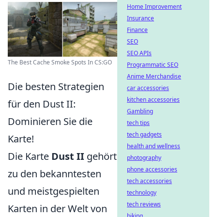
Home Improvement
Insurance
Finance
SEO
SEO APIs
The Best Cache Smoke Spots In CS:GO
Programmatic SEO
Anime Merchandise
Die besten Strategien
car accessories
kitchen accessories
für den Dust II:
Gambling
Dominieren Sie die
tech tips
tech gadgets
Karte!
health and wellness
Die Karte
Dust II
gehört
photography
phone accessories
zu den bekanntesten
tech accessories
und meistgespielten
technology
tech reviews
Karten in der Welt von
biking