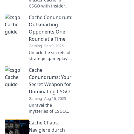
CSGO with insider
tips and strategies!
Cache Conundrum:
Outsmart your
opponents and
Outsmarting
dominate the classic
Opponents One
map like a pro.
Round at a Time
Gaming
Sep 9, 2025
Unlock the secrets of
strategic gameplay!
Discover how to
Cache
outsmart opponents
in every round with
Conundrums: Your
our expert tips and
Secret Weapon for
tricks.
Dominating CSGO
Gaming
Aug 16, 2025
Unravel the
mysteries of CSGO
with Cache
Cache Chaos:
Conundrums! Boost
your skills and
Navigiere durch