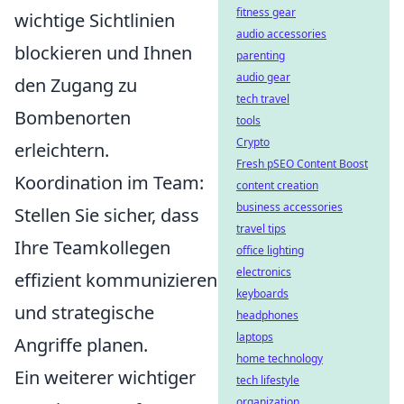
fitness gear
wichtige Sichtlinien
audio accessories
blockieren und Ihnen
parenting
audio gear
den Zugang zu
tech travel
Bombenorten
tools
Crypto
erleichtern.
Fresh pSEO Content Boost
Koordination im Team:
content creation
business accessories
Stellen Sie sicher, dass
travel tips
Ihre Teamkollegen
office lighting
electronics
effizient kommunizieren
keyboards
und strategische
headphones
laptops
Angriffe planen.
home technology
Ein weiterer wichtiger
tech lifestyle
organization