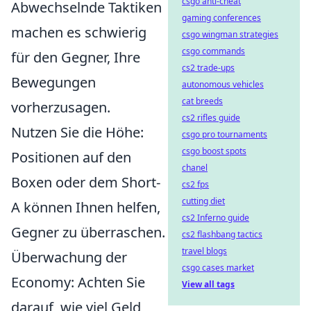
csgo anti-cheat
Abwechselnde Taktiken
gaming conferences
machen es schwierig
csgo wingman strategies
csgo commands
für den Gegner, Ihre
cs2 trade-ups
Bewegungen
autonomous vehicles
cat breeds
vorherzusagen.
cs2 rifles guide
Nutzen Sie die Höhe:
csgo pro tournaments
csgo boost spots
Positionen auf den
chanel
Boxen oder dem Short-
cs2 fps
cutting diet
A können Ihnen helfen,
cs2 Inferno guide
Gegner zu überraschen.
cs2 flashbang tactics
travel blogs
Überwachung der
csgo cases market
Economy: Achten Sie
View all tags
darauf, wie viel Geld