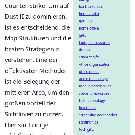
Counter-Strike. Um auf
back to school
home audio
Dust II zu dominieren,
gaming
ist es entscheidend, die
home office
gifts
Map-Strukturen und die
laptop accessories
besten Strategien zu
fitness
student gifts
verstehen. Eine der
office organization
effektivsten Methoden
office decor
audio technology
ist die Belegung der
mobile accessories
mittleren Area, um den
student resources
kids technology
großen Vorteil der
health tips
Sichtlinien zu nutzen.
streaming accessories
lighting tips
Hier sind einige
tech gifts