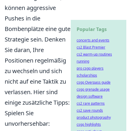
können aggressive
Pushes in die
Bombenplätze eine gute
Popular Tags
Strategie sein. Denken
concerts and events
cs2 Blast Premier
Sie daran, Ihre
cs2 warm-up routines
Positionen regelmäßig
running
pro csgo players
zu wechseln und sich
scholarships
nicht auf eine Taktik zu
csgo Overpass guide
csgo grenade usage
verlassen. Hier sind
design software
einige zusätzliche Tipps:
cs2 rare patterns
cs2 save rounds
Spielen Sie
product photography
unvorhersehbar:
csgo highlights