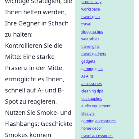
wichtige Strategien, die
productivity
workspace
Ihnen helfen werden,
travel gear
Ihre Gegner in Schach
travel
vlogging tips
zu halten:
wearables
Kontrollieren Sie die
travel gifts
travel gadgets
Mitte: Eine starke
gadgets
Präsenz in der Mitte
gaming gifts
AI APIs
ermöglicht es Ihnen,
accessories
schnell auf A- und B-
cleaning tips
pet supplies
Spot zu reagieren.
audio equipment
Nutzen Sie Smoke- und
lifestyle
gaming accessories
Flashbangs: Geschickte
home decor
Smokes können
travel accessories