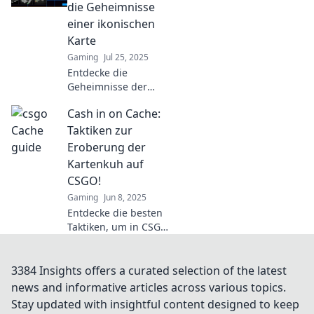
dominate every
die Geheimnisse
match—your ultimate
einer ikonischen
guide awaits!
Karte
Gaming
Jul 25, 2025
Entdecke die
Geheimnisse der
ikonischen Karte in
Cash in on Cache:
Cache Chaos! Tipps
und Tricks, die dein
Taktiken zur
Gameplay
Eroberung der
revolutionieren
Kartenkuh auf
werden!
CSGO!
Gaming
Jun 8, 2025
Entdecke die besten
Taktiken, um in CSGO
die Kartenkuh zu
erobern und deinen
Cashflow zu
3384 Insights offers a curated selection of the latest
maximieren! Werde
news and informative articles across various topics.
zum Meister der
Stay updated with insightful content designed to keep
Strategie!