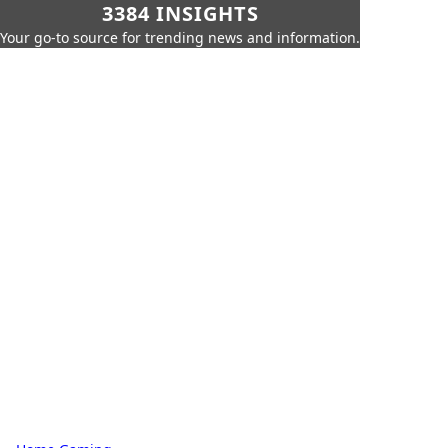
3384 INSIGHTS
Your go-to source for trending news and information.