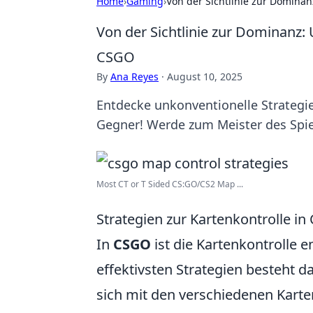
Home
›
Gaming
›
Von der Sichtlinie zur Dominan
Von der Sichtlinie zur Dominanz: 
CSGO
By
Ana Reyes
·
August 10, 2025
Entdecke unkonventionelle Strategi
Gegner! Werde zum Meister des Spie
Most CT or T Sided CS:GO/CS2 Map ...
Strategien zur Kartenkontrolle in
In
CSGO
ist die Kartenkontrolle 
effektivsten Strategien besteht da
sich mit den verschiedenen Karte