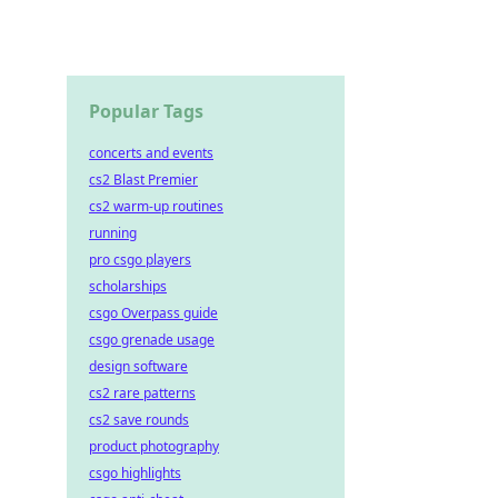
Popular Tags
concerts and events
cs2 Blast Premier
cs2 warm-up routines
running
pro csgo players
scholarships
csgo Overpass guide
csgo grenade usage
design software
cs2 rare patterns
cs2 save rounds
product photography
csgo highlights