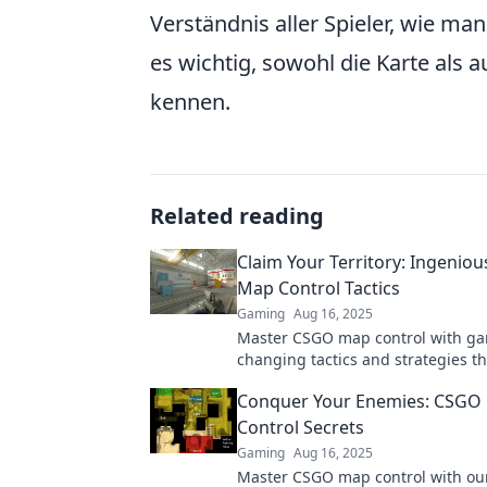
Verständnis aller Spieler, wie man
es wichtig, sowohl die Karte als a
kennen.
Related reading
Claim Your Territory: Ingenio
Map Control Tactics
Gaming
Aug 16, 2025
Master CSGO map control with g
changing tactics and strategies th
dominate your opponents. Claim 
Conquer Your Enemies: CSGO
territory now!
Control Secrets
Gaming
Aug 16, 2025
Master CSGO map control with our