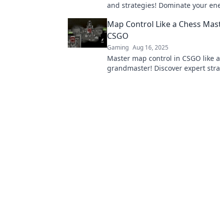
and strategies! Dominate your e
elevate your gameplay to the next 
Map Control Like a Chess Mast
CSGO
Gaming
Aug 16, 2025
Master map control in CSGO like 
grandmaster! Discover expert stra
outsmart opponents and dominat
games.