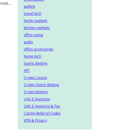
inate
wallets
ay
travel tech
home gadgets
kitchen gadgets
office setup
audio
office accessories
home tech
Sports Betting
API
Crypto Casino
Crypto Sports Betting
Crypto Betting
UAE E-Invoicing
UAE E-Invoicing & Tax
Casino Referral Codes
VPN & Privacy