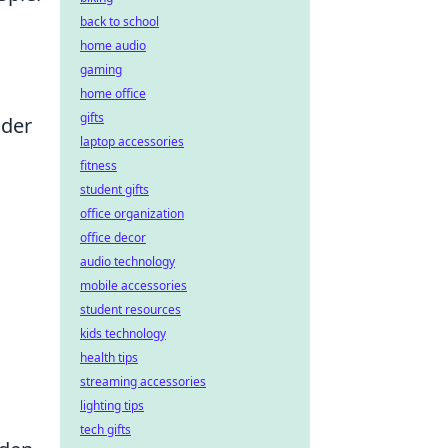
back to school
home audio
gaming
home office
gifts
 der
laptop accessories
fitness
student gifts
office organization
office decor
audio technology
mobile accessories
student resources
kids technology
health tips
streaming accessories
lighting tips
tech gifts