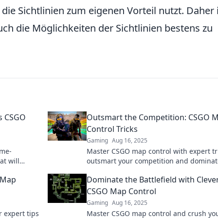
 die Sichtlinien zum eigenen Vorteil nutzt. Daher 
uch die Möglichkeiten der Sichtlinien bestens zu
us CSGO
Outsmart the Competition: CSGO 
Control Tricks
Gaming
Aug 16, 2025
ame-
Master CSGO map control with expert tri
at will
outsmart your competition and dominat
your
every match! Unlock victory today!
 Map
Dominate the Battlefield with Cleve
CSGO Map Control
Gaming
Aug 16, 2025
 expert tips
Master CSGO map control and crush yo