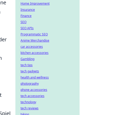
ene
Home Improvement
Insurance
n
Finance
SEO
SEO APIs
.
Programmatic SEO
der
Anime Merchandise
car accessories
kitchen accessories
n
Gambling
tech tips
tech gadgets
health and wellness
photography
phone accessories
t
tech accessories
technology
tech reviews
Spiel
biking