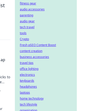
fitness gear
ist
audio accessories
parenting
audio gear
tech travel
tools
Crypto
Fresh pSEO Content Boost
content creation
business accessories
Map
travel tips
office lighting
electronics
cks to
keyboards
e
headphones
r
laptops
home technology
tech lifestyle
ur
organization