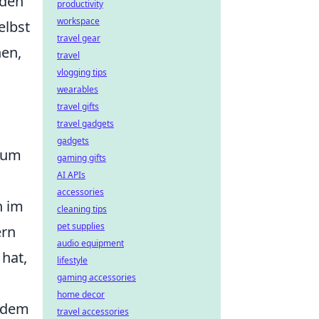
eden
productivity
workspace
elbst
travel gear
nen,
travel
vlogging tips
wearables
travel gifts
travel gadgets
gadgets
, um
gaming gifts
AI APIs
accessories
n im
cleaning tips
pet supplies
ern
audio equipment
hat,
lifestyle
gaming accessories
home decor
f dem
travel accessories