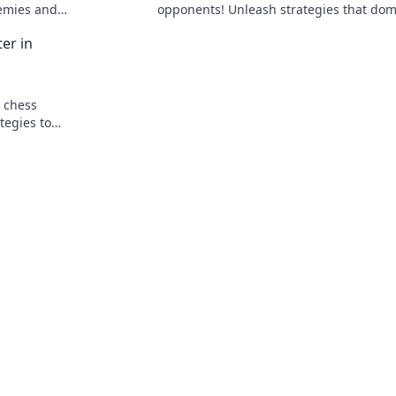
nemies and
opponents! Unleash strategies that dom
level.
the battlefield and elevate your gamepl
er in
today!
a chess
tegies to
e your