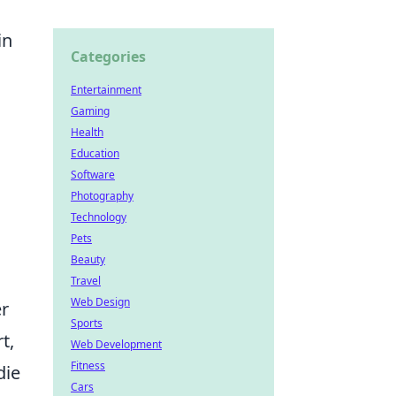
in
Categories
Entertainment
Gaming
Health
Education
Software
Photography
Technology
Pets
Beauty
Travel
Web Design
er
Sports
t,
Web Development
Fitness
die
Cars