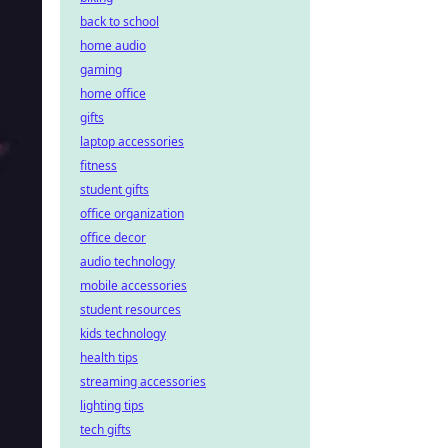
back to school
home audio
gaming
home office
gifts
laptop accessories
fitness
student gifts
office organization
office decor
audio technology
mobile accessories
student resources
kids technology
health tips
streaming accessories
lighting tips
tech gifts