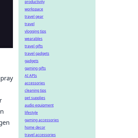
productivity
workspace
travel gear
travel
vlogging tips
wearables
travel gifts
travel gadgets
gadgets
gaming gifts
AI APIs
Spray
accessories
cleaning tips
pet supplies
r
audio equipment
en
lifestyle
gaming accessories
egen
home decor
travel accessories