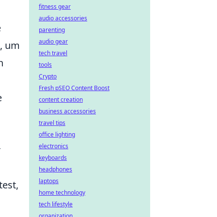
fitness gear
audio accessories
e
parenting
audio gear
, um
tech travel
n
tools
Crypto
Fresh pSEO Content Boost
e
content creation
business accessories
travel tips
office lighting
electronics
r
keyboards
headphones
laptops
est,
home technology
tech lifestyle
organization