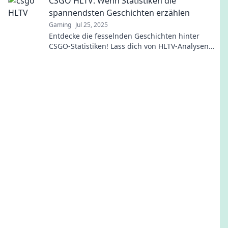
CSGO HLTV: Wenn Statistiken die
Action!
spannendsten Geschichten erzählen
Gaming
Jul 25, 2025
Entdecke die fesselnden Geschichten hinter
CSGO-Statistiken! Lass dich von HLTV-Analysen
überraschen und verbessere dein Spiel!