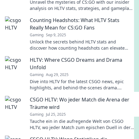
Unravel the mysteries of CS:GO with our insider
analysis on HLTV stats, strategies, and gameplay
secrets that could elevate your skills!
Counting Headshots: What HLTV Stats
Really Mean for CS:GO Fans
Gaming
Sep 9, 2025
Unlock the secrets behind HLTV stats and
discover how counting headshots can elevate
your CS:GO game. Dive in for expert insights!
HLTV: Where CSGO Dreams and Drama
Unfold
Gaming
Aug 29, 2025
Dive into HLTV for the latest CSGO news, epic
highlights, and behind-the-scenes drama.
Uncover the game’s most thrilling moments!
CSGO HLTV: Wo jeder Match die Arena der
Träume wird
Gaming
Jul 25, 2025
Tauche ein in die aufregende Welt von CSGO
HLTV, wo jeder Match zum epischen Duell in der
Arena der Träume wird! Verpasse nicht die