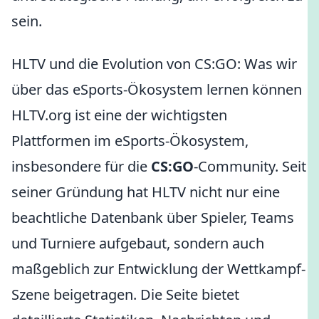
sein.
HLTV und die Evolution von CS:GO: Was wir
über das eSports-Ökosystem lernen können
HLTV.org ist eine der wichtigsten
Plattformen im eSports-Ökosystem,
insbesondere für die
CS:GO
-Community. Seit
seiner Gründung hat HLTV nicht nur eine
beachtliche Datenbank über Spieler, Teams
und Turniere aufgebaut, sondern auch
maßgeblich zur Entwicklung der Wettkampf-
Szene beigetragen. Die Seite bietet