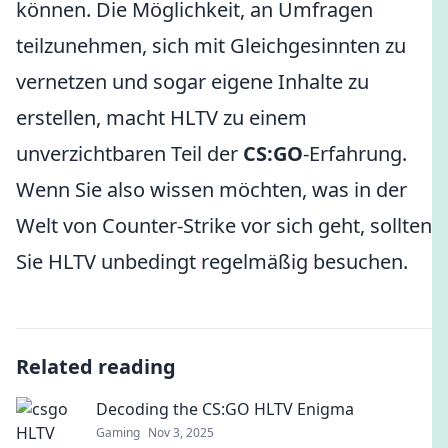
können. Die Möglichkeit, an Umfragen
teilzunehmen, sich mit Gleichgesinnten zu
vernetzen und sogar eigene Inhalte zu
erstellen, macht HLTV zu einem
unverzichtbaren Teil der
CS:GO
-Erfahrung.
Wenn Sie also wissen möchten, was in der
Welt von Counter-Strike vor sich geht, sollten
Sie HLTV unbedingt regelmäßig besuchen.
Related reading
Decoding the CS:GO HLTV Enigma
Gaming
Nov 3, 2025