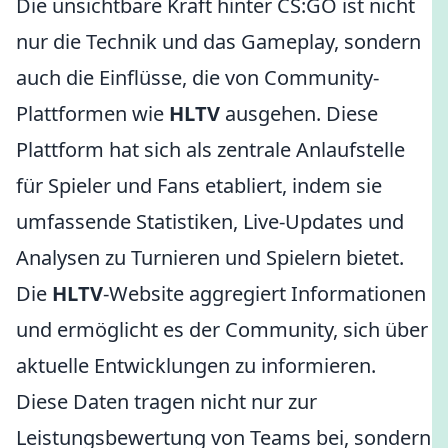
Die unsichtbare Kraft hinter CS:GO ist nicht
nur die Technik und das Gameplay, sondern
auch die Einflüsse, die von Community-
Plattformen wie
HLTV
ausgehen. Diese
Plattform hat sich als zentrale Anlaufstelle
für Spieler und Fans etabliert, indem sie
umfassende Statistiken, Live-Updates und
Analysen zu Turnieren und Spielern bietet.
Die
HLTV
-Website aggregiert Informationen
und ermöglicht es der Community, sich über
aktuelle Entwicklungen zu informieren.
Diese Daten tragen nicht nur zur
Leistungsbewertung von Teams bei, sondern