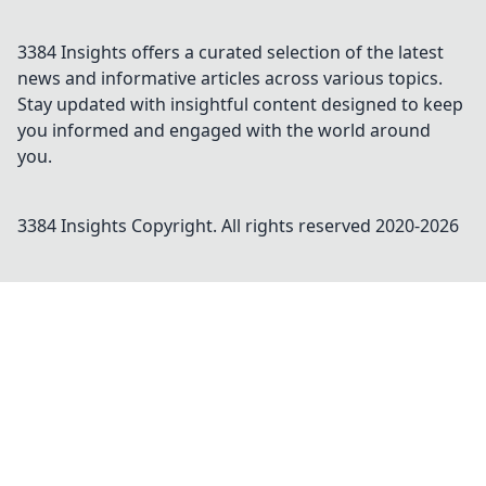
3384 Insights offers a curated selection of the latest
news and informative articles across various topics.
Stay updated with insightful content designed to keep
you informed and engaged with the world around
you.
3384 Insights
Copyright. All rights reserved 2020-
2026