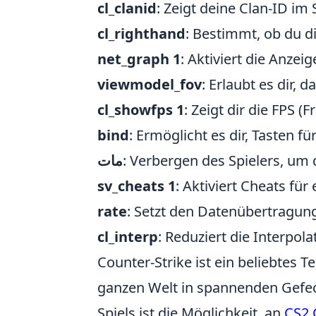
cl_clanid
: Zeigt deine Clan-ID im 
cl_righthand
: Bestimmt, ob du d
net_graph 1
: Aktiviert die Anze
viewmodel_fov
: Erlaubt es dir,
cl_showfps 1
: Zeigt dir die FPS (
bind
: Ermöglicht es dir, Tasten f
مات
: Verbergen des Spielers, um d
sv_cheats 1
: Aktiviert Cheats fü
rate
: Setzt den Datenübertragun
cl_interp
: Reduziert die Interpol
Counter-Strike ist ein beliebtes 
ganzen Welt in spannenden Gefec
Spiels ist die Möglichkeit, an
CS2 