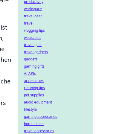
productivity
workspace
travel gear
travel
lst
vlogging tips
n,
wearables
travel gifts
ie
travel gadgets
chen
gadgets
gaming gifts
AI APIs
iche
accessories
cleaning tips
pet supplies
rs
audio equipment
lifestyle
gaming accessories
home decor
travel accessories