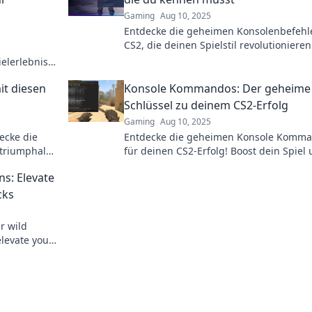
Gaming
Aug 10, 2025
Entdecke die geheimen Konsolenbefehl
CS2, die deinen Spielstil revolutionieren
Werde zum Profi und dominiere das Ga
elerlebnis
neue
it diesen
Konsole Kommandos: Der geheime
Schlüssel zu deinem CS2-Erfolg
Gaming
Aug 10, 2025
ecke die
Entdecke die geheimen Konsole Komm
triumphale
für deinen CS2-Erfolg! Boost dein Spiel
ere deine
dominiere die Gegner – jetzt reinschau
s: Elevate
cks
r wild
elevate your
in awe!