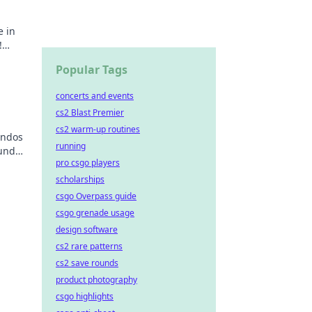
e in
!
me!
Popular Tags
concerts and events
cs2 Blast Premier
cs2 warm-up routines
andos
running
 und
pro csgo players
en!
scholarships
csgo Overpass guide
csgo grenade usage
design software
cs2 rare patterns
cs2 save rounds
product photography
csgo highlights