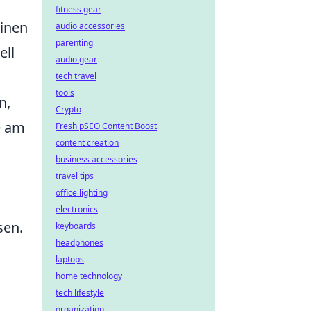
fitness gear
einen
audio accessories
parenting
ell
audio gear
tech travel
tools
n,
Crypto
e am
Fresh pSEO Content Boost
content creation
business accessories
travel tips
office lighting
electronics
sen.
keyboards
headphones
laptops
home technology
tech lifestyle
organization