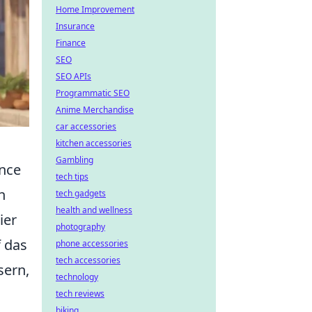
Home Improvement
Insurance
Finance
SEO
SEO APIs
Programmatic SEO
Anime Merchandise
car accessories
kitchen accessories
Gambling
ance
tech tips
n
tech gadgets
health and wellness
ier
photography
f das
phone accessories
tech accessories
sern,
technology
tech reviews
biking