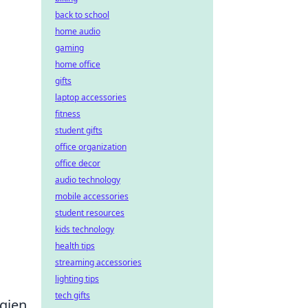
back to school
home audio
gaming
home office
gifts
laptop accessories
fitness
student gifts
office organization
office decor
audio technology
mobile accessories
student resources
kids technology
health tips
streaming accessories
lighting tips
tech gifts
egien