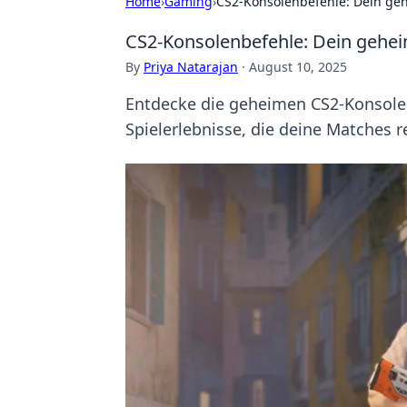
Home
›
Gaming
›
CS2-Konsolenbefehle: Dein geh
CS2-Konsolenbefehle: Dein geheim
By
Priya Natarajan
·
August 10, 2025
Entdecke die geheimen CS2-Konsolen
Spielerlebnisse, die deine Matches r