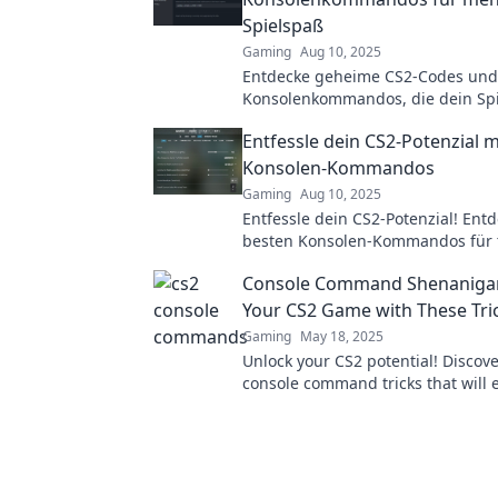
Spielspaß
Gaming
Aug 10, 2025
Entdecke geheime CS2-Codes und
Konsolenkommandos, die dein Spi
revolutionieren! Mehr Spaß und 
Entfessle dein CS2-Potenzial m
Möglichkeiten warten auf dich!
Konsolen-Kommandos
Gaming
Aug 10, 2025
Entfessle dein CS2-Potenzial! Entd
besten Konsolen-Kommandos für 
Gameplay-Erlebnisse und verbess
Console Command Shenanigan
Skills jetzt!
Your CS2 Game with These Tri
Gaming
May 18, 2025
Unlock your CS2 potential! Discove
console command tricks that will 
gameplay and leave your friends 