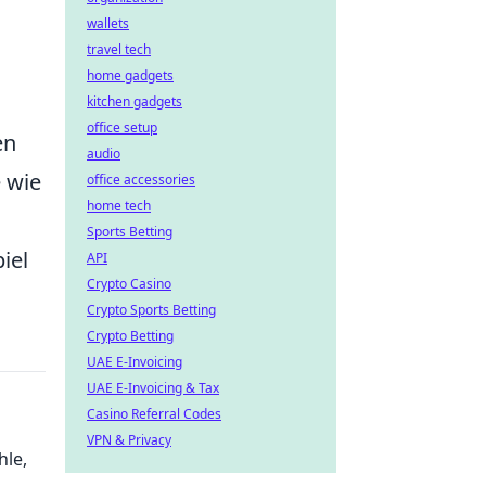
wallets
travel tech
home gadgets
kitchen gadgets
office setup
en
audio
e wie
office accessories
home tech
Sports Betting
iel
API
Crypto Casino
Crypto Sports Betting
Crypto Betting
UAE E-Invoicing
UAE E-Invoicing & Tax
Casino Referral Codes
VPN & Privacy
hle,