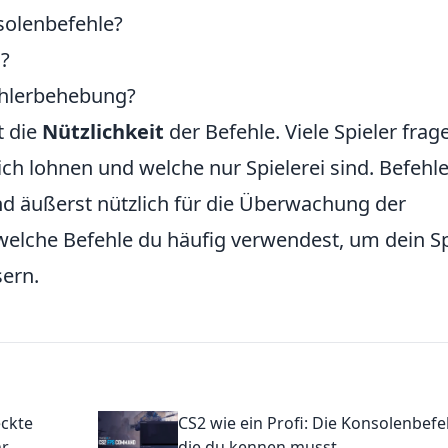
solenbefehle?
l?
Fehlerbehebung?
t die
Nützlichkeit
der Befehle. Viele Spieler frag
lich lohnen und welche nur Spielerei sind. Befehl
d äußerst nützlich für die Überwachung der
 welche Befehle du häufig verwendest, um dein Sp
sern.
eckte
CS2 wie ein Profi: Die Konsolenbefe
r
die du kennen musst