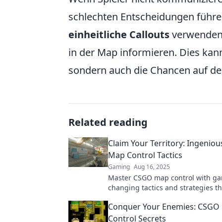
schlechten Entscheidungen führen
einheitliche Callouts
verwenden 
in der Map informieren. Dies kan
sondern auch die Chancen auf de
Related reading
Claim Your Territory: Ingenio
Map Control Tactics
Gaming
Aug 16, 2025
Master CSGO map control with g
changing tactics and strategies th
dominate your opponents. Claim 
Conquer Your Enemies: CSGO
territory now!
Control Secrets