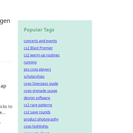
ngen
Popular Tags
concerts and events
cs2 Blast Premier
cs2 warm-up routines
running
pro csgo players
scholarships
csgo Overpass guide
Map
csgo grenade usage
design software
cs2 rare patterns
cks to
e
cs2 save rounds
product photography
r
csgo highlights