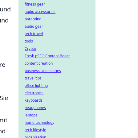
fitness gear
 und
audio accessories
und
parenting
audio gear
tech travel
tools
Crypto
Fresh pSEO Content Boost
re
content creation
business accessories
travel tips
office lighting
electronics
Sie
keyboards
headphones
laptops
mit
home technology
nd
tech lifestyle
organization