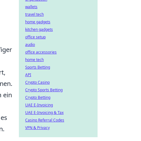
wallets
travel tech
home gadgets
kitchen gadgets
office setup
audio
figer
office accessories
home tech
Sports Betting
t,
API
nnen.
Crypto Casino
Crypto Sports Betting
m ein
Crypto Betting
UAE E-Invoicing
UAE E-Invoicing & Tax
 es
Casino Referral Codes
n.
VPN & Privacy