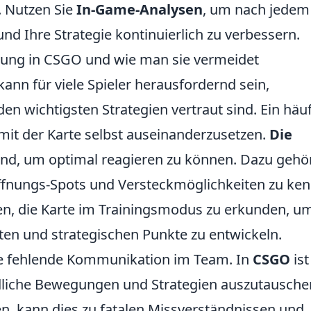
. Nutzen Sie
In-Game-Analysen
, um nach jedem
nd Ihre Strategie kontinuierlich zu verbessern.
tzung in CSGO und wie man sie vermeidet
kann für viele Spieler herausfordernd sein,
en wichtigsten Strategien vertraut sind. Ein häu
d mit der Karte selbst auseinanderzusetzen.
Die
end, um optimal reagieren zu können. Dazu gehör
affnungs-Spots und Versteckmöglichkeiten zu ke
men, die Karte im Trainingsmodus zu erkunden, u
ten und strategischen Punkte zu entwickeln.
 die fehlende Kommunikation im Team. In
CSGO
ist
ndliche Bewegungen und Strategien auszutausche
n, kann dies zu fatalen Missverständnissen und