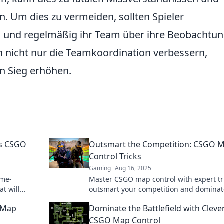
. Um dies zu vermeiden, sollten Spieler
und regelmäßig ihr Team über ihre Beobachtu
n nicht nur die Teamkoordination verbessern,
n Sieg erhöhen.
us CSGO
Outsmart the Competition: CSGO 
Control Tricks
Gaming
Aug 16, 2025
ame-
Master CSGO map control with expert tri
at will
outsmart your competition and dominat
your
every match! Unlock victory today!
 Map
Dominate the Battlefield with Cleve
CSGO Map Control