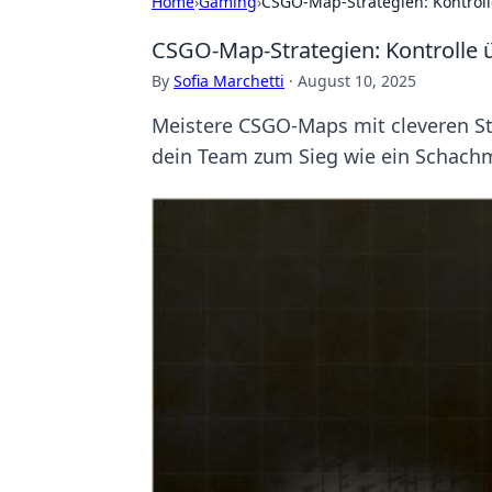
Home
›
Gaming
›
CSGO-Map-Strategien: Kontrol
CSGO-Map-Strategien: Kontrolle
By
Sofia Marchetti
·
August 10, 2025
Meistere CSGO-Maps mit cleveren St
dein Team zum Sieg wie ein Schachm