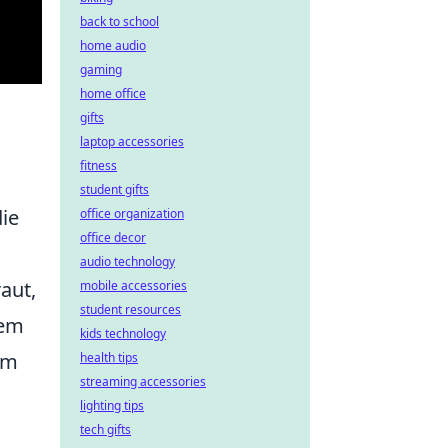
back to school
home audio
gaming
home office
gifts
laptop accessories
fitness
student gifts
die
office organization
office decor
audio technology
aut,
mobile accessories
student resources
dem
kids technology
um
health tips
streaming accessories
lighting tips
.
tech gifts