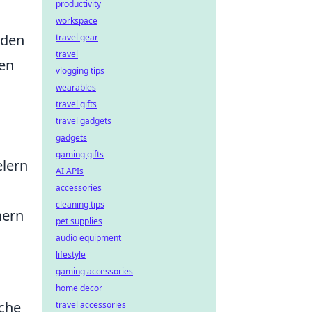
productivity
workspace
nden
travel gear
travel
ren
vlogging tips
wearables
travel gifts
travel gadgets
gadgets
gaming gifts
elern
AI APIs
accessories
cleaning tips
hern
pet supplies
audio equipment
lifestyle
gaming accessories
home decor
sche
travel accessories