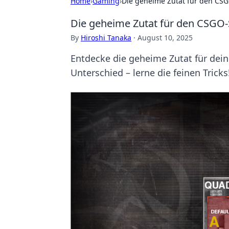
Home
›
Gaming
›
Die geheime Zutat für den CSGO
Die geheime Zutat für den CSGO-S
By
Hiroshi Tanaka
·
August 10, 2025
Entdecke die geheime Zutat für dei
Unterschied – lerne die feinen Tricks