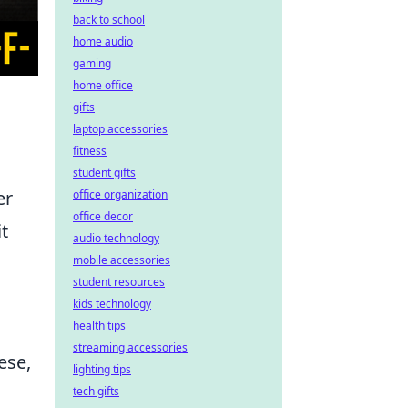
back to school
home audio
gaming
home office
gifts
laptop accessories
fitness
student gifts
er
office organization
office decor
t
audio technology
mobile accessories
student resources
kids technology
health tips
streaming accessories
ese,
lighting tips
tech gifts