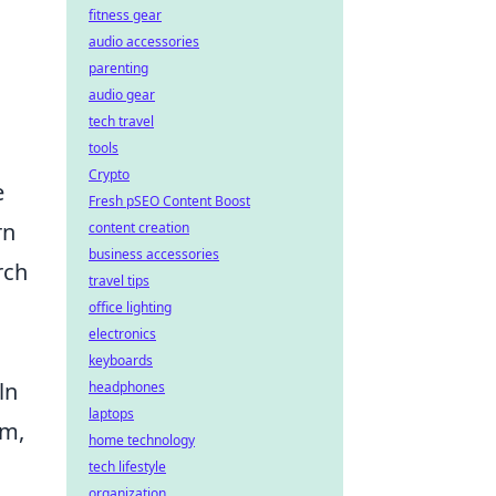
fitness gear
audio accessories
parenting
audio gear
tech travel
tools
Crypto
e
Fresh pSEO Content Boost
rn
content creation
business accessories
rch
travel tips
office lighting
electronics
keyboards
ln
headphones
laptops
am,
home technology
tech lifestyle
organization