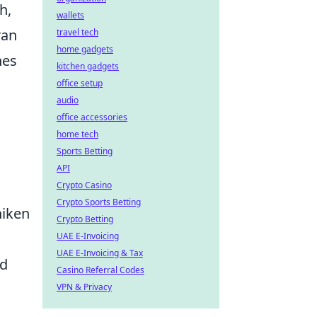
h,
wallets
ran
travel tech
home gadgets
nes
kitchen gadgets
office setup
audio
office accessories
home tech
Sports Betting
API
Crypto Casino
Crypto Sports Betting
niken
Crypto Betting
UAE E-Invoicing
UAE E-Invoicing & Tax
nd
Casino Referral Codes
n
VPN & Privacy