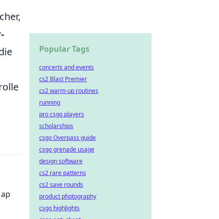
cher,
-
Popular Tags
die
concerts and events
cs2 Blast Premier
olle
cs2 warm-up routines
running
pro csgo players
scholarships
csgo Overpass guide
csgo grenade usage
design software
cs2 rare patterns
cs2 save rounds
Map
product photography
csgo highlights