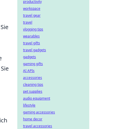
productivity
workspace
travel gear
travel
 Sie
vlogging tips
wearables
travel gifts
travel gadgets
e
gadgets
gaming gifts
 Sie
AI APIs
accessories
cleaning tips
pet supplies
audio equipment
lifestyle
gaming accessories
ich
home decor
travel accessories