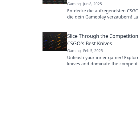
Gaming
Jun 8, 2025
Entdecke die aufregendsten CSGO
die dein Gameplay verzaubern! L
Stil erstrahlen und hebe dein Spie
nächste Level!
Slice Through the Competition
CSGO's Best Knives
Gaming
Feb 5, 2025
Unleash your inner gamer! Explor
knives and dominate the competit
style. Don’t miss out on the ulti
guide!