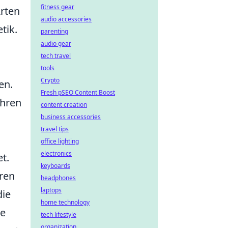
fitness gear
Arten
audio accessories
tik.
parenting
audio gear
tech travel
tools
Crypto
en.
Fresh pSEO Content Boost
ihren
content creation
business accessories
travel tips
office lighting
electronics
t.
keyboards
uren
headphones
laptops
die
home technology
ie
tech lifestyle
organization