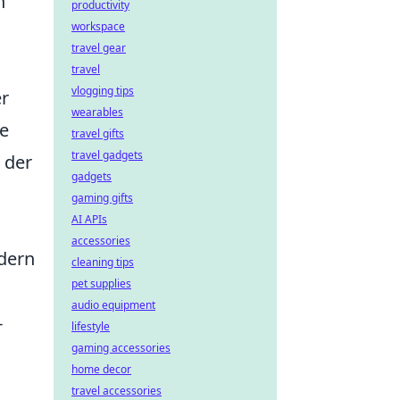
n
productivity
workspace
travel gear
travel
vlogging tips
er
wearables
le
travel gifts
travel gadgets
 der
gadgets
gaming gifts
AI APIs
accessories
ndern
cleaning tips
pet supplies
audio equipment
-
lifestyle
gaming accessories
home decor
travel accessories