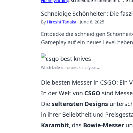
Home
›
Gaming
›
Schneidige Schönheiten: Die f
Schneidige Schönheiten: Die fas
By
Hiroshi Tanaka
·
June 8, 2025
Entdecke die schneidigen Schönheite
Gameplay auf ein neues Level heben.
Which knife is the best knife (your ...
Die besten Messer in CSGO: Ein V
In der Welt von
CSGO
sind Messer
Die
seltensten Designs
untersche
in ihrer Beliebtheit und Preisges
Karambit
, das
Bowie-Messer
un