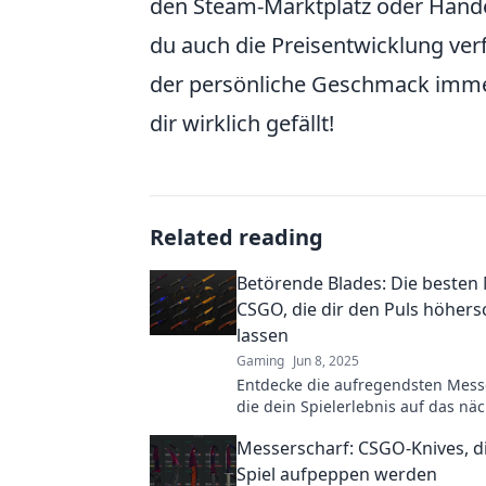
den Steam-Marktplatz oder Handel
du auch die Preisentwicklung ve
der persönliche Geschmack immer
dir wirklich gefällt!
Related reading
Betörende Blades: Die besten 
CSGO, die dir den Puls höher
lassen
Gaming
Jun 8, 2025
Entdecke die aufregendsten Mess
die dein Spielerlebnis auf das näc
heben. Lass dich überraschen!
Messerscharf: CSGO-Knives, d
Spiel aufpeppen werden