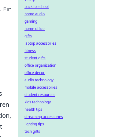
back to school
 Ein
home audio
gaming
home office
gifts
laptop accessories
fitness
student gifts
office organization
office decor
audio technology
mobile accessories
s
student resources
kids technology
hren
health tips
ion,
streaming accessories
lighting tips
t
tech gifts