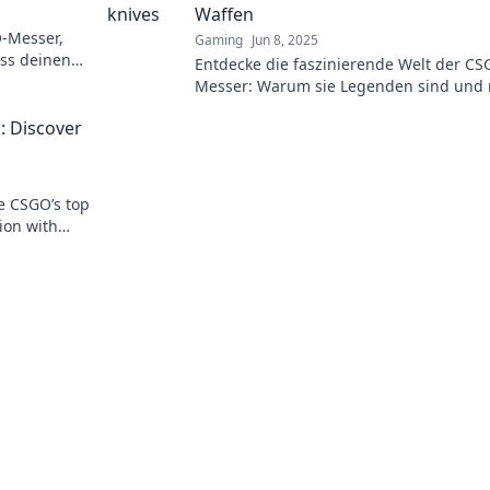
Waffen
-Messer,
Gaming
Jun 8, 2025
ass deinen
Entdecke die faszinierende Welt der CS
l auf das
Messer: Warum sie Legenden sind und
als nur Waffen bedeuten!
: Discover
e CSGO’s top
ion with
mate weapon