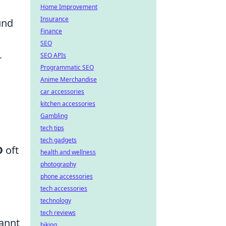
Home Improvement
Insurance
und
Finance
SEO
SEO APIs
r
Programmatic SEO
Anime Merchandise
car accessories
kitchen accessories
Gambling
tech tips
tech gadgets
O
oft
health and wellness
photography
phone accessories
tech accessories
technology
tech reviews
pannt
biking