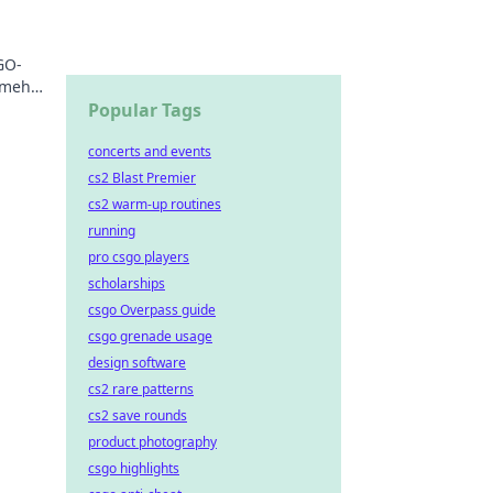
GO-
 mehr
Popular Tags
concerts and events
cs2 Blast Premier
cs2 warm-up routines
running
pro csgo players
scholarships
csgo Overpass guide
csgo grenade usage
design software
cs2 rare patterns
cs2 save rounds
product photography
csgo highlights