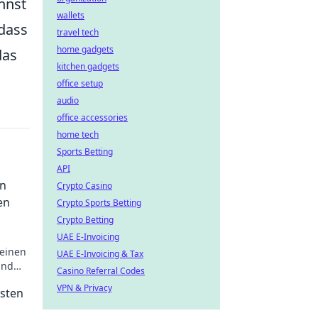
nnst
wallets
dass
travel tech
home gadgets
das
kitchen gadgets
office setup
audio
office accessories
home tech
Sports Betting
API
en
Crypto Casino
en
Crypto Sports Betting
Crypto Betting
UAE E-Invoicing
deinen
UAE E-Invoicing & Tax
und
Casino Referral Codes
lay!
VPN & Privacy
esten