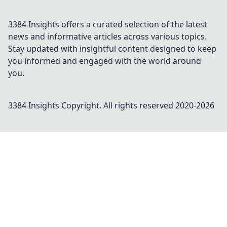
3384 Insights offers a curated selection of the latest
news and informative articles across various topics.
Stay updated with insightful content designed to keep
you informed and engaged with the world around
you.
3384 Insights
Copyright. All rights reserved 2020-
2026