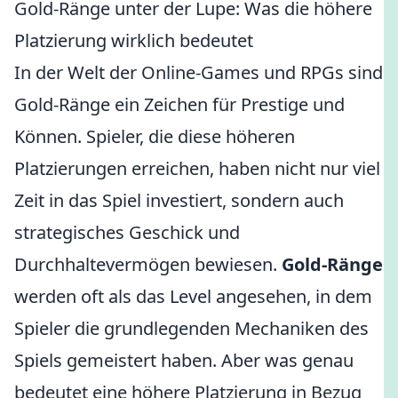
Gold-Ränge unter der Lupe: Was die höhere
Platzierung wirklich bedeutet
In der Welt der Online-Games und RPGs sind
Gold-Ränge ein Zeichen für Prestige und
Können. Spieler, die diese höheren
Platzierungen erreichen, haben nicht nur viel
Zeit in das Spiel investiert, sondern auch
strategisches Geschick und
Durchhaltevermögen bewiesen.
Gold-Ränge
werden oft als das Level angesehen, in dem
Spieler die grundlegenden Mechaniken des
Spiels gemeistert haben. Aber was genau
bedeutet eine höhere Platzierung in Bezug