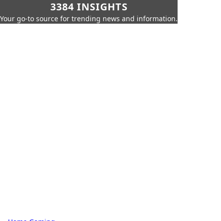
3384 INSIGHTS
Your go-to source for trending news and information.