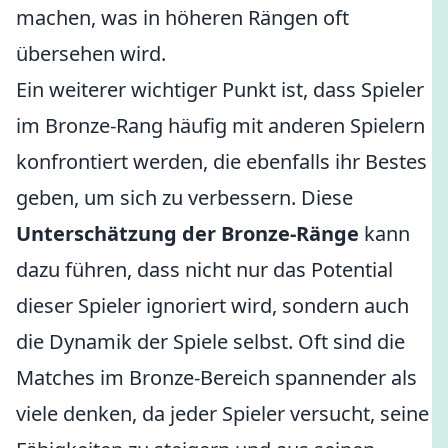
machen, was in höheren Rängen oft
übersehen wird.
Ein weiterer wichtiger Punkt ist, dass Spieler
im Bronze-Rang häufig mit anderen Spielern
konfrontiert werden, die ebenfalls ihr Bestes
geben, um sich zu verbessern. Diese
Unterschätzung der Bronze-Ränge
kann
dazu führen, dass nicht nur das Potential
dieser Spieler ignoriert wird, sondern auch
die Dynamik der Spiele selbst. Oft sind die
Matches im Bronze-Bereich spannender als
viele denken, da jeder Spieler versucht, seine