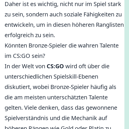
Daher ist es wichtig, nicht nur im Spiel stark
zu sein, sondern auch soziale Fähigkeiten zu
entwickeln, um in diesen höheren Ranglisten
erfolgreich zu sein.
Könnten Bronze-Spieler die wahren Talente
im CS:GO sein?
In der Welt von
CS:GO
wird oft über die
unterschiedlichen Spielskill-Ebenen
diskutiert, wobei Bronze-Spieler häufig als
die am meisten unterschätzten Talente
gelten. Viele denken, dass das gewonnene
Spielverständnis und die Mechanik auf
höheren Rängen wie Gold oder Platin zu